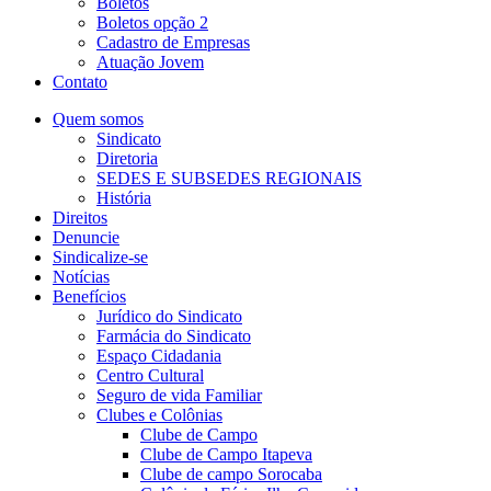
Boletos
Boletos opção 2
Cadastro de Empresas
Atuação Jovem
Contato
Quem somos
Sindicato
Diretoria
SEDES E SUBSEDES REGIONAIS
História
Direitos
Denuncie
Sindicalize-se
Notícias
Benefícios
Jurídico do Sindicato
Farmácia do Sindicato
Espaço Cidadania
Centro Cultural
Seguro de vida Familiar
Clubes e Colônias
Clube de Campo
Clube de Campo Itapeva
Clube de campo Sorocaba