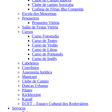
Clube de Campo Itapeva
Clube de campo Sorocaba
Colônia de Férias Ilha Comprida
Escola dos Motoristas
Pesqueiros
Pesqueiro Vitória
Salão de Festas Vitória
Cursos
Curso Fotografia
Curso de Teatro
Curso de Violão
Curso de Libras
Curso de Português
Curso de Inglês
Cabeleiros
Convênios
Assessoria Jurídica
Manicure
Clube de Campo
Danças Urbanas
Pilates
Kickboxing
Karatê
ECET – Espaço Cultural dos Rodoviários
Serviços