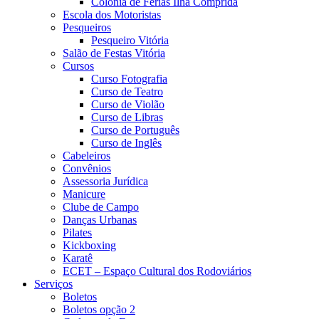
Colônia de Férias Ilha Comprida
Escola dos Motoristas
Pesqueiros
Pesqueiro Vitória
Salão de Festas Vitória
Cursos
Curso Fotografia
Curso de Teatro
Curso de Violão
Curso de Libras
Curso de Português
Curso de Inglês
Cabeleiros
Convênios
Assessoria Jurídica
Manicure
Clube de Campo
Danças Urbanas
Pilates
Kickboxing
Karatê
ECET – Espaço Cultural dos Rodoviários
Serviços
Boletos
Boletos opção 2