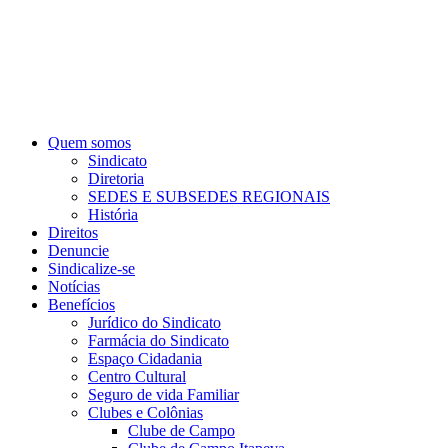
Quem somos
Sindicato
Diretoria
SEDES E SUBSEDES REGIONAIS
História
Direitos
Denuncie
Sindicalize-se
Notícias
Benefícios
Jurídico do Sindicato
Farmácia do Sindicato
Espaço Cidadania
Centro Cultural
Seguro de vida Familiar
Clubes e Colônias
Clube de Campo