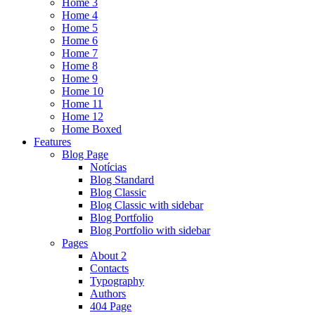
Home 3
Home 4
Home 5
Home 6
Home 7
Home 8
Home 9
Home 10
Home 11
Home 12
Home Boxed
Features
Blog Page
Notícias
Blog Standard
Blog Classic
Blog Classic with sidebar
Blog Portfolio
Blog Portfolio with sidebar
Pages
About 2
Contacts
Typography
Authors
404 Page