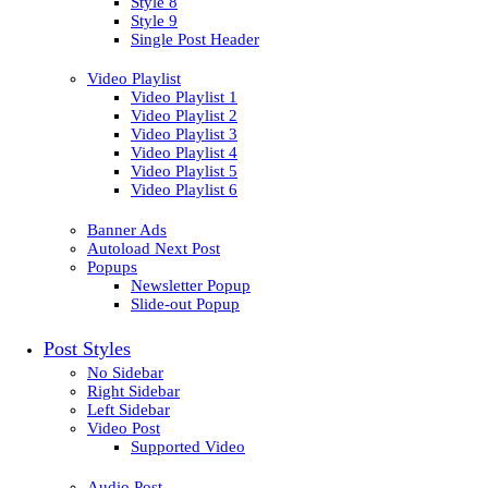
Style 8
Style 9
Single Post Header
Video Playlist
Video Playlist 1
Video Playlist 2
Video Playlist 3
Video Playlist 4
Video Playlist 5
Video Playlist 6
Banner Ads
Autoload Next Post
Popups
Newsletter Popup
Slide-out Popup
Post Styles
No Sidebar
Right Sidebar
Left Sidebar
Video Post
Supported Video
Audio Post