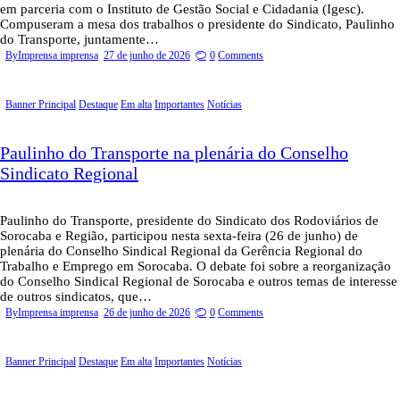
em parceria com o Instituto de Gestão Social e Cidadania (Igesc).
Compuseram a mesa dos trabalhos o presidente do Sindicato, Paulinho
do Transporte, juntamente…
By
Imprensa imprensa
27 de junho de 2026
0
Comments
Banner Principal
Destaque
Em alta
Importantes
Notícias
Paulinho do Transporte na plenária do Conselho
Sindicato Regional
Paulinho do Transporte, presidente do Sindicato dos Rodoviários de
Sorocaba e Região, participou nesta sexta-feira (26 de junho) de
plenária do Conselho Sindical Regional da Gerência Regional do
Trabalho e Emprego em Sorocaba. O debate foi sobre a reorganização
do Conselho Sindical Regional de Sorocaba e outros temas de interesse
de outros sindicatos, que…
By
Imprensa imprensa
26 de junho de 2026
0
Comments
Banner Principal
Destaque
Em alta
Importantes
Notícias