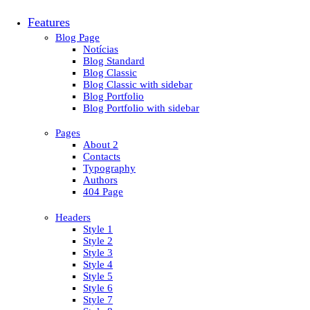
Features
Blog Page
Notícias
Blog Standard
Blog Classic
Blog Classic with sidebar
Blog Portfolio
Blog Portfolio with sidebar
Pages
About 2
Contacts
Typography
Authors
404 Page
Headers
Style 1
Style 2
Style 3
Style 4
Style 5
Style 6
Style 7