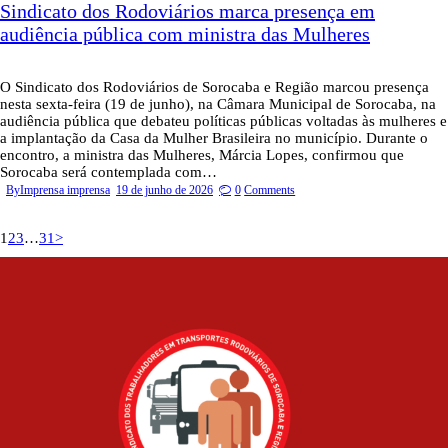
Sindicato dos Rodoviários marca presença em
audiência pública com ministra das Mulheres
O Sindicato dos Rodoviários de Sorocaba e Região marcou presença
nesta sexta-feira (19 de junho), na Câmara Municipal de Sorocaba, na
audiência pública que debateu políticas públicas voltadas às mulheres e
a implantação da Casa da Mulher Brasileira no município. Durante o
encontro, a ministra das Mulheres, Márcia Lopes, confirmou que
Sorocaba será contemplada com…
By
Imprensa imprensa
19 de junho de 2026
0
Comments
Paginação
Page
Page
Page
Page
1
2
3
…
31
>
de
posts