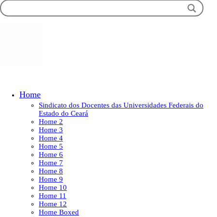
Home
Sindicato dos Docentes das Universidades Federais do
Estado do Ceará
Home 2
Home 3
Home 4
Home 5
Home 6
Home 7
Home 8
Home 9
Home 10
Home 11
Home 12
Home Boxed