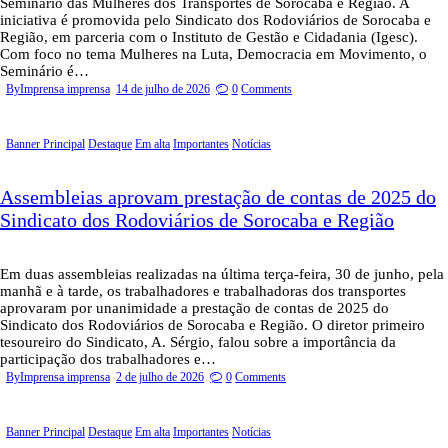
Seminário das Mulheres dos Transportes de Sorocaba e Região. A
iniciativa é promovida pelo Sindicato dos Rodoviários de Sorocaba e
Região, em parceria com o Instituto de Gestão e Cidadania (Igesc).
Com foco no tema Mulheres na Luta, Democracia em Movimento, o
Seminário é…
By
Imprensa imprensa
14 de julho de 2026
0
Comments
Banner Principal
Destaque
Em alta
Importantes
Notícias
Assembleias aprovam prestação de contas de 2025 do
Sindicato dos Rodoviários de Sorocaba e Região
Em duas assembleias realizadas na última terça-feira, 30 de junho, pela
manhã e à tarde, os trabalhadores e trabalhadoras dos transportes
aprovaram por unanimidade a prestação de contas de 2025 do
Sindicato dos Rodoviários de Sorocaba e Região. O diretor primeiro
tesoureiro do Sindicato, A. Sérgio, falou sobre a importância da
participação dos trabalhadores e…
By
Imprensa imprensa
2 de julho de 2026
0
Comments
Banner Principal
Destaque
Em alta
Importantes
Notícias