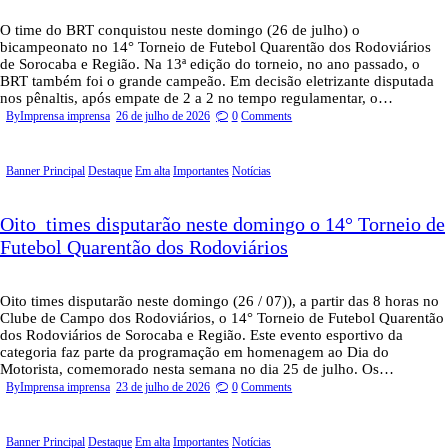
O time do BRT conquistou neste domingo (26 de julho) o
bicampeonato no 14° Torneio de Futebol Quarentão dos Rodoviários
de Sorocaba e Região. Na 13ª edição do torneio, no ano passado, o
BRT também foi o grande campeão. Em decisão eletrizante disputada
nos pênaltis, após empate de 2 a 2 no tempo regulamentar, o…
By
Imprensa imprensa
26 de julho de 2026
0
Comments
Banner Principal
Destaque
Em alta
Importantes
Notícias
Oito times disputarão neste domingo o 14° Torneio de
Futebol Quarentão dos Rodoviários
Oito times disputarão neste domingo (26 / 07)), a partir das 8 horas no
Clube de Campo dos Rodoviários, o 14° Torneio de Futebol Quarentão
dos Rodoviários de Sorocaba e Região. Este evento esportivo da
categoria faz parte da programação em homenagem ao Dia do
Motorista, comemorado nesta semana no dia 25 de julho. Os…
By
Imprensa imprensa
23 de julho de 2026
0
Comments
Banner Principal
Destaque
Em alta
Importantes
Notícias