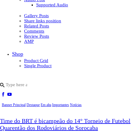
Supported Audio
Gallery Posts
Share links position
Related Posts
Comments
Review Posts
AMP
Shop
Product Grid
Single Product
Banner Principal
Destaque
Em alta
Importantes
Notícias
Time do BRT é bicampeão do 14° Torneio de Futebol
Quarentão dos Rodoviários de Sorocaba