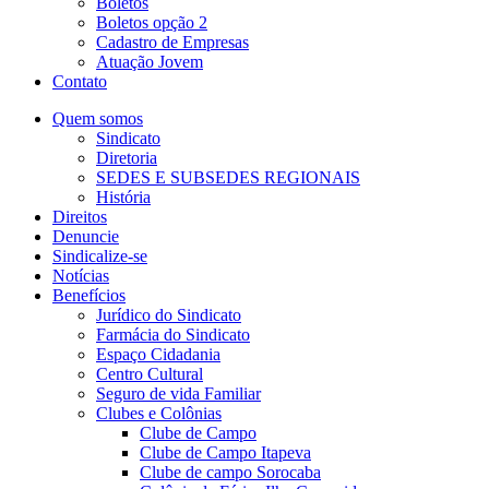
Boletos
Boletos opção 2
Cadastro de Empresas
Atuação Jovem
Contato
Quem somos
Sindicato
Diretoria
SEDES E SUBSEDES REGIONAIS
História
Direitos
Denuncie
Sindicalize-se
Notícias
Benefícios
Jurídico do Sindicato
Farmácia do Sindicato
Espaço Cidadania
Centro Cultural
Seguro de vida Familiar
Clubes e Colônias
Clube de Campo
Clube de Campo Itapeva
Clube de campo Sorocaba