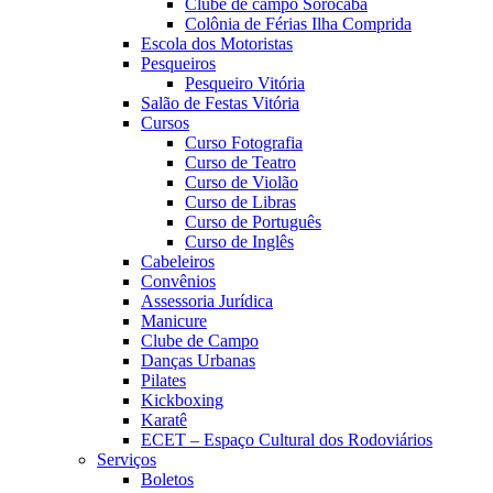
Clube de campo Sorocaba
Colônia de Férias Ilha Comprida
Escola dos Motoristas
Pesqueiros
Pesqueiro Vitória
Salão de Festas Vitória
Cursos
Curso Fotografia
Curso de Teatro
Curso de Violão
Curso de Libras
Curso de Português
Curso de Inglês
Cabeleiros
Convênios
Assessoria Jurídica
Manicure
Clube de Campo
Danças Urbanas
Pilates
Kickboxing
Karatê
ECET – Espaço Cultural dos Rodoviários
Serviços
Boletos