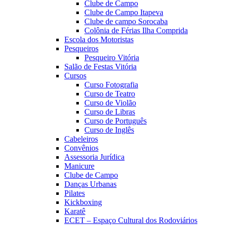
Clube de Campo
Clube de Campo Itapeva
Clube de campo Sorocaba
Colônia de Férias Ilha Comprida
Escola dos Motoristas
Pesqueiros
Pesqueiro Vitória
Salão de Festas Vitória
Cursos
Curso Fotografia
Curso de Teatro
Curso de Violão
Curso de Libras
Curso de Português
Curso de Inglês
Cabeleiros
Convênios
Assessoria Jurídica
Manicure
Clube de Campo
Danças Urbanas
Pilates
Kickboxing
Karatê
ECET – Espaço Cultural dos Rodoviários