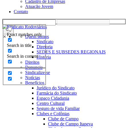
Cadastro de Empresas
Atuação Jovem
Contato
Exact matches only
Quem somos
Sindicato
Search in title
Diretoria
SEDES E SUBSEDES REGIONAIS
Search in content
História
Direitos
Denuncie
Sindicalize-se
Notícias
Benefícios
Jurídico do Sindicato
Farmácia do Sindicato
Espaço Cidadania
Centro Cultural
Seguro de vida Familiar
Clubes e Colônias
Clube de Campo
Clube de Campo Itapeva