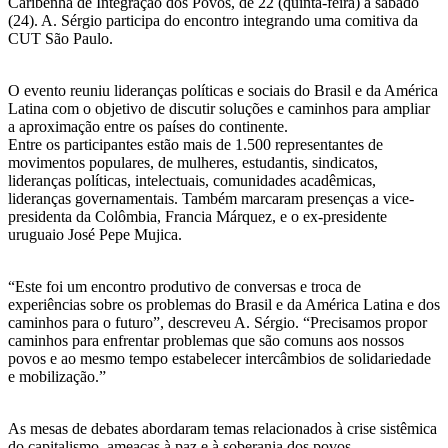
Caribenha de Integração dos Povos, de 22 (quinta-feira) a sábado
(24). A. Sérgio participa do encontro integrando uma comitiva da
CUT São Paulo.
O evento reuniu lideranças políticas e sociais do Brasil e da América
Latina com o objetivo de discutir soluções e caminhos para ampliar
a aproximação entre os países do continente.
Entre os participantes estão mais de 1.500 representantes de
movimentos populares, de mulheres, estudantis, sindicatos,
lideranças políticas, intelectuais, comunidades acadêmicas,
lideranças governamentais. Também marcaram presenças a vice-
presidenta da Colômbia, Francia Márquez, e o ex-presidente
uruguaio José Pepe Mujica.
“Este foi um encontro produtivo de conversas e troca de
experiências sobre os problemas do Brasil e da América Latina e dos
caminhos para o futuro”, descreveu A. Sérgio. “Precisamos propor
caminhos para enfrentar problemas que são comuns aos nossos
povos e ao mesmo tempo estabelecer intercâmbios de solidariedade
e mobilização.”
As mesas de debates abordaram temas relacionados à crise sistêmica
do capitalismo, ameaças à paz e à soberania dos povos,