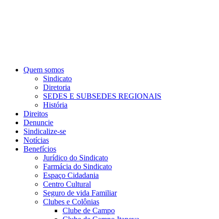
Quem somos
Sindicato
Diretoria
SEDES E SUBSEDES REGIONAIS
História
Direitos
Denuncie
Sindicalize-se
Notícias
Benefícios
Jurídico do Sindicato
Farmácia do Sindicato
Espaço Cidadania
Centro Cultural
Seguro de vida Familiar
Clubes e Colônias
Clube de Campo