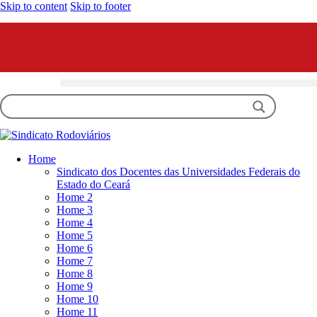
Skip to content
Skip to footer
Home
Sindicato dos Docentes das Universidades Federais do
Estado do Ceará
Home 2
Home 3
Home 4
Home 5
Home 6
Home 7
Home 8
Home 9
Home 10
Home 11