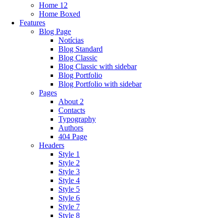
Home 12
Home Boxed
Features
Blog Page
Notícias
Blog Standard
Blog Classic
Blog Classic with sidebar
Blog Portfolio
Blog Portfolio with sidebar
Pages
About 2
Contacts
Typography
Authors
404 Page
Headers
Style 1
Style 2
Style 3
Style 4
Style 5
Style 6
Style 7
Style 8