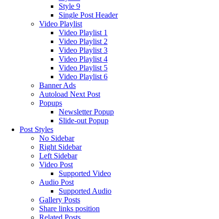
Style 9
Single Post Header
Video Playlist
Video Playlist 1
Video Playlist 2
Video Playlist 3
Video Playlist 4
Video Playlist 5
Video Playlist 6
Banner Ads
Autoload Next Post
Popups
Newsletter Popup
Slide-out Popup
Post Styles
No Sidebar
Right Sidebar
Left Sidebar
Video Post
Supported Video
Audio Post
Supported Audio
Gallery Posts
Share links position
Related Posts