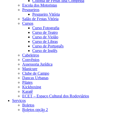
Colônia de Férias Ilha Comprida
Escola dos Motoristas
Pesqueiros
Pesqueiro Vitória
Salão de Festas Vitória
Cursos
Curso Fotografia
Curso de Teatro
Curso de Violão
Curso de Libras
Curso de Português
Curso de Inglês
Cabeleiros
Convênios
Assessoria Jurídica
Manicure
Clube de Campo
Danças Urbanas
Pilates
Kickboxing
Karatê
ECET – Espaço Cultural dos Rodoviários
Serviços
Boletos
Boletos opção 2