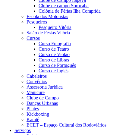
Clube de Campo Itapeva
Clube de campo Sorocaba
Colônia de Férias Ilha Comprida
Escola dos Motoristas
Pesqueiros
Pesqueiro Vitória
Salão de Festas Vitória
Cursos
Curso Fotografia
Curso de Teatro
Curso de Violão
Curso de Libras
Curso de Português
Curso de Inglês
Cabeleiros
Convênios
Assessoria Jurídica
Manicure
Clube de Campo
Danças Urbanas
Pilates
Kickboxing
Karatê
ECET – Espaço Cultural dos Rodoviários
Serviços