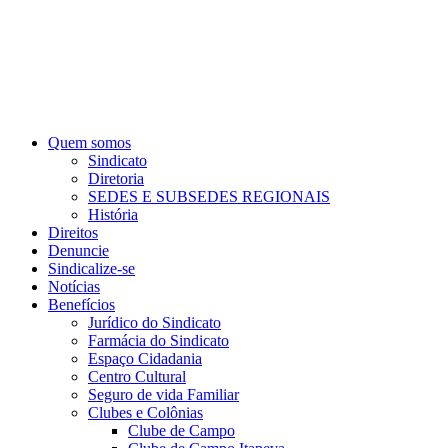
Quem somos
Sindicato
Diretoria
SEDES E SUBSEDES REGIONAIS
História
Direitos
Denuncie
Sindicalize-se
Notícias
Benefícios
Jurídico do Sindicato
Farmácia do Sindicato
Espaço Cidadania
Centro Cultural
Seguro de vida Familiar
Clubes e Colônias
Clube de Campo