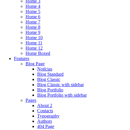
Home 3
Home 4
Home 5
Home 6
Home 7
Home 8
Home 9
Home 10
Home 11
Home 12
Home Boxed
Features
Blog Page
Notícias
Blog Standard
Blog Classic
Blog Classic with sidebar
Blog Portfolio
Blog Portfolio with sidebar
Pages
About 2
Contacts
Typography
Authors
404 Page