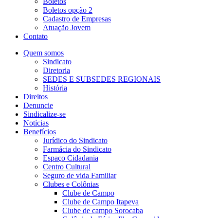
Boletos
Boletos opção 2
Cadastro de Empresas
Atuação Jovem
Contato
Quem somos
Sindicato
Diretoria
SEDES E SUBSEDES REGIONAIS
História
Direitos
Denuncie
Sindicalize-se
Notícias
Benefícios
Jurídico do Sindicato
Farmácia do Sindicato
Espaço Cidadania
Centro Cultural
Seguro de vida Familiar
Clubes e Colônias
Clube de Campo
Clube de Campo Itapeva
Clube de campo Sorocaba