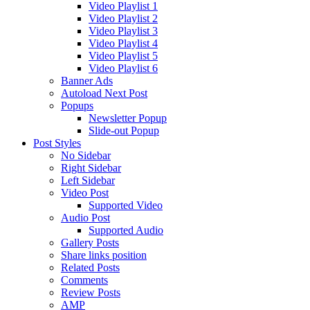
Video Playlist 1
Video Playlist 2
Video Playlist 3
Video Playlist 4
Video Playlist 5
Video Playlist 6
Banner Ads
Autoload Next Post
Popups
Newsletter Popup
Slide-out Popup
Post Styles
No Sidebar
Right Sidebar
Left Sidebar
Video Post
Supported Video
Audio Post
Supported Audio
Gallery Posts
Share links position
Related Posts
Comments
Review Posts
AMP