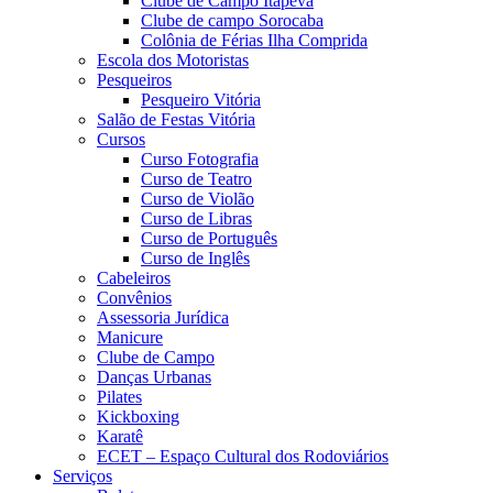
Clube de Campo Itapeva
Clube de campo Sorocaba
Colônia de Férias Ilha Comprida
Escola dos Motoristas
Pesqueiros
Pesqueiro Vitória
Salão de Festas Vitória
Cursos
Curso Fotografia
Curso de Teatro
Curso de Violão
Curso de Libras
Curso de Português
Curso de Inglês
Cabeleiros
Convênios
Assessoria Jurídica
Manicure
Clube de Campo
Danças Urbanas
Pilates
Kickboxing
Karatê
ECET – Espaço Cultural dos Rodoviários
Serviços