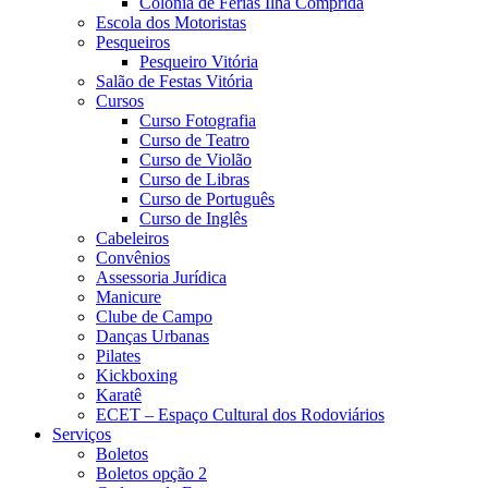
Colônia de Férias Ilha Comprida
Escola dos Motoristas
Pesqueiros
Pesqueiro Vitória
Salão de Festas Vitória
Cursos
Curso Fotografia
Curso de Teatro
Curso de Violão
Curso de Libras
Curso de Português
Curso de Inglês
Cabeleiros
Convênios
Assessoria Jurídica
Manicure
Clube de Campo
Danças Urbanas
Pilates
Kickboxing
Karatê
ECET – Espaço Cultural dos Rodoviários
Serviços
Boletos
Boletos opção 2