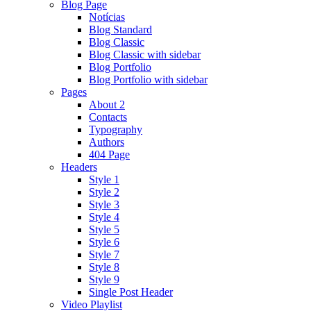
Blog Page
Notícias
Blog Standard
Blog Classic
Blog Classic with sidebar
Blog Portfolio
Blog Portfolio with sidebar
Pages
About 2
Contacts
Typography
Authors
404 Page
Headers
Style 1
Style 2
Style 3
Style 4
Style 5
Style 6
Style 7
Style 8
Style 9
Single Post Header
Video Playlist