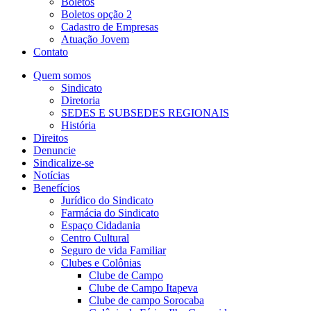
Boletos
Boletos opção 2
Cadastro de Empresas
Atuação Jovem
Contato
Quem somos
Sindicato
Diretoria
SEDES E SUBSEDES REGIONAIS
História
Direitos
Denuncie
Sindicalize-se
Notícias
Benefícios
Jurídico do Sindicato
Farmácia do Sindicato
Espaço Cidadania
Centro Cultural
Seguro de vida Familiar
Clubes e Colônias
Clube de Campo
Clube de Campo Itapeva
Clube de campo Sorocaba