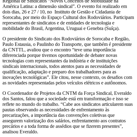
Regional de Sindicatos “Novos Conceitos de Mobilidade na
América Latina: a dimensão sindical”. O evento foi realizado em
dois dias, 26 e 27 / 10, no Instituto de Gestão e Cidadania de
Sorocaba, por meio do Espaço Cultural dos Rodoviários. Participam
representantes de sindicatos e de entidades de tecnologia e
mobilidade do Brasil, Argentina, Uruguai e Genebra (Suíça).
O presidente do Sindicato dos Rodoviários de Sorocaba e Região,
Paulo Estausia, o Paulinho do Transporte, que também é presidente
da CNTTL, avaliou que o encontro “teve uma importância
diferenciada porque tivemos oportunidade de debater novas
tecnologias com representantes da indústria e de instituições
sindicais internacionais, todos atentos para as necessidades de
qualificação, adaptação e preparo dos trabalhadores para as
inovações tecnológicas”. Ele citou, nesse contexto, os desafios com
as novidades representadas pelos veículos elétricos e autônomos.
O Coordenador de Projetos da CNTM da Força Sindical, Everaldo
dos Santos, falou que a sociedade está em transformação e isso se
reflete no mundo do trabalho. “Cabe aos sindicatos articularem suas
pautas observando as necessidades de enfrentamento às
precarizações, a importância das convenções coletivas que
assegurem valorização dos salários, enfrentamento aos contratos
precários e a toda forma de assédios que se fizerem presentes”,
analisou Everaldo.