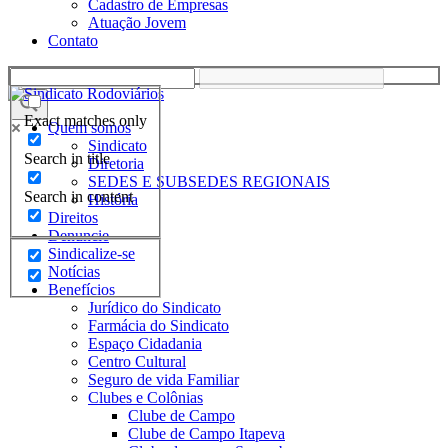
Cadastro de Empresas
Atuação Jovem
Contato
Exact matches only
Quem somos
Sindicato
Search in title
Diretoria
SEDES E SUBSEDES REGIONAIS
Search in content
História
Direitos
Denuncie
Sindicalize-se
Notícias
Benefícios
Jurídico do Sindicato
Farmácia do Sindicato
Espaço Cidadania
Centro Cultural
Seguro de vida Familiar
Clubes e Colônias
Clube de Campo
Clube de Campo Itapeva