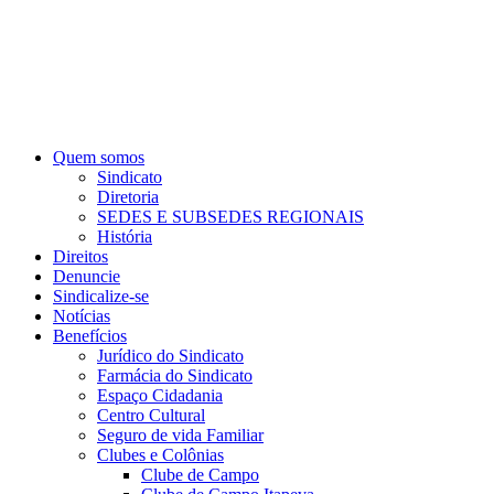
Quem somos
Sindicato
Diretoria
SEDES E SUBSEDES REGIONAIS
História
Direitos
Denuncie
Sindicalize-se
Notícias
Benefícios
Jurídico do Sindicato
Farmácia do Sindicato
Espaço Cidadania
Centro Cultural
Seguro de vida Familiar
Clubes e Colônias
Clube de Campo