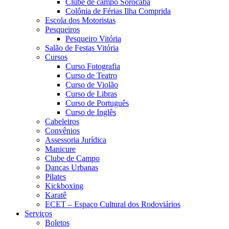
Clube de campo Sorocaba
Colônia de Férias Ilha Comprida
Escola dos Motoristas
Pesqueiros
Pesqueiro Vitória
Salão de Festas Vitória
Cursos
Curso Fotografia
Curso de Teatro
Curso de Violão
Curso de Libras
Curso de Português
Curso de Inglês
Cabeleiros
Convênios
Assessoria Jurídica
Manicure
Clube de Campo
Danças Urbanas
Pilates
Kickboxing
Karatê
ECET – Espaço Cultural dos Rodoviários
Serviços
Boletos