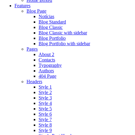
Home Boxed
Features
Blog Page
Notícias
Blog Standard
Blog Classic
Blog Classic with sidebar
Blog Portfolio
Blog Portfolio with sidebar
Pages
About 2
Contacts
Typography
Authors
404 Page
Headers
Style 1
Style 2
Style 3
Style 4
Style 5
Style 6
Style 7
Style 8
Style 9