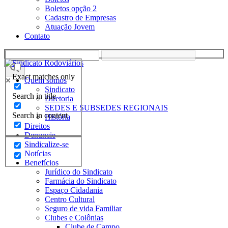
Boletos opção 2
Cadastro de Empresas
Atuação Jovem
Contato
Exact matches only
Quem somos
Sindicato
Search in title
Diretoria
SEDES E SUBSEDES REGIONAIS
Search in content
História
Direitos
Denuncie
Sindicalize-se
Notícias
Benefícios
Jurídico do Sindicato
Farmácia do Sindicato
Espaço Cidadania
Centro Cultural
Seguro de vida Familiar
Clubes e Colônias
Clube de Campo