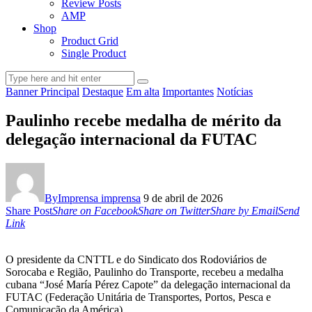
Review Posts
AMP
Shop
Product Grid
Single Product
Banner Principal
Destaque
Em alta
Importantes
Notícias
Paulinho recebe medalha de mérito da
delegação internacional da FUTAC
By
Imprensa imprensa
9 de abril de 2026
Share Post
Share on Facebook
Share on Twitter
Share by Email
Send
Link
O presidente da CNTTL e do Sindicato dos Rodoviários de
Sorocaba e Região, Paulinho do Transporte, recebeu a medalha
cubana “José María Pérez Capote” da delegação internacional da
FUTAC (Federação Unitária de Transportes, Portos, Pesca e
Comunicação da América).