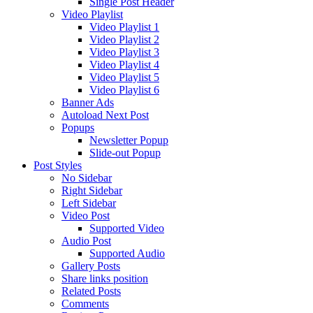
Single Post Header
Video Playlist
Video Playlist 1
Video Playlist 2
Video Playlist 3
Video Playlist 4
Video Playlist 5
Video Playlist 6
Banner Ads
Autoload Next Post
Popups
Newsletter Popup
Slide-out Popup
Post Styles
No Sidebar
Right Sidebar
Left Sidebar
Video Post
Supported Video
Audio Post
Supported Audio
Gallery Posts
Share links position
Related Posts
Comments