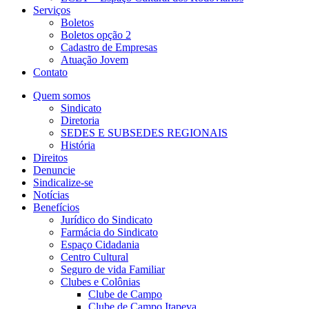
Serviços
Boletos
Boletos opção 2
Cadastro de Empresas
Atuação Jovem
Contato
Quem somos
Sindicato
Diretoria
SEDES E SUBSEDES REGIONAIS
História
Direitos
Denuncie
Sindicalize-se
Notícias
Benefícios
Jurídico do Sindicato
Farmácia do Sindicato
Espaço Cidadania
Centro Cultural
Seguro de vida Familiar
Clubes e Colônias
Clube de Campo
Clube de Campo Itapeva