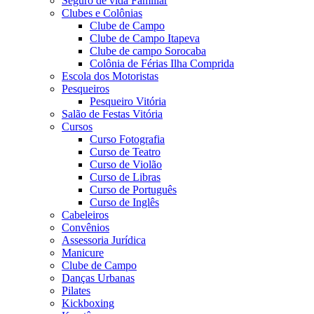
Seguro de vida Familiar
Clubes e Colônias
Clube de Campo
Clube de Campo Itapeva
Clube de campo Sorocaba
Colônia de Férias Ilha Comprida
Escola dos Motoristas
Pesqueiros
Pesqueiro Vitória
Salão de Festas Vitória
Cursos
Curso Fotografia
Curso de Teatro
Curso de Violão
Curso de Libras
Curso de Português
Curso de Inglês
Cabeleiros
Convênios
Assessoria Jurídica
Manicure
Clube de Campo
Danças Urbanas
Pilates
Kickboxing