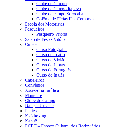
Clube de Campo
Clube de Campo Itapeva
Clube de campo Sorocaba
Colônia de Férias Ilha Comprida
Escola dos Motoristas
Pesqueiros
Pesqueiro Vitória
Salão de Festas Vitória
Cursos
Curso Fotografia
Curso de Teatro
Curso de Violão
Curso de Libras
Curso de Português
Curso de Inglês
Cabeleiros
Convênios
Assessoria Jurídica
Manicure
Clube de Campo
Danças Urbanas
Pilates
Kickboxing
Karatê
ECET – Espaço Cultural dos Rodoviários