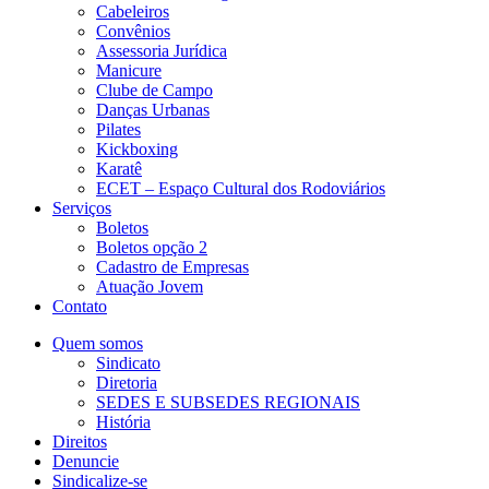
Cabeleiros
Convênios
Assessoria Jurídica
Manicure
Clube de Campo
Danças Urbanas
Pilates
Kickboxing
Karatê
ECET – Espaço Cultural dos Rodoviários
Serviços
Boletos
Boletos opção 2
Cadastro de Empresas
Atuação Jovem
Contato
Quem somos
Sindicato
Diretoria
SEDES E SUBSEDES REGIONAIS
História
Direitos
Denuncie
Sindicalize-se