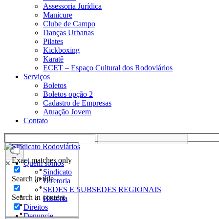
Assessoria Jurídica
Manicure
Clube de Campo
Danças Urbanas
Pilates
Kickboxing
Karatê
ECET – Espaço Cultural dos Rodoviários
Serviços
Boletos
Boletos opção 2
Cadastro de Empresas
Atuação Jovem
Contato
Exact matches only
Quem somos
Sindicato
Search in title
Diretoria
SEDES E SUBSEDES REGIONAIS
Search in content
História
Direitos
Denuncie