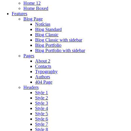
Home 12
Home Boxed
Features
Blog Page
Notícias
Blog Standard
Blog Classic
Blog Classic with sidebar
Blog Portfolio
Blog Portfolio with sidebar
Pages
About 2
Contacts
Typography
Authors
404 Page
Headers
Style 1
Style 2
Style 3
Style 4
Style 5
Style 6
Style 7
Style 8