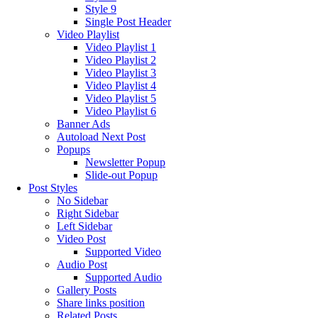
Style 9
Single Post Header
Video Playlist
Video Playlist 1
Video Playlist 2
Video Playlist 3
Video Playlist 4
Video Playlist 5
Video Playlist 6
Banner Ads
Autoload Next Post
Popups
Newsletter Popup
Slide-out Popup
Post Styles
No Sidebar
Right Sidebar
Left Sidebar
Video Post
Supported Video
Audio Post
Supported Audio
Gallery Posts
Share links position
Related Posts