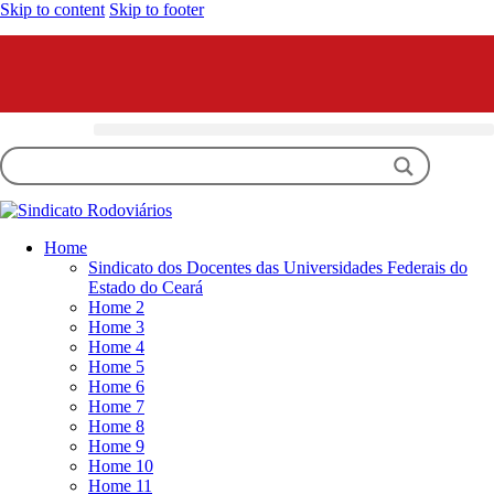
Skip to content
Skip to footer
Home
Sindicato dos Docentes das Universidades Federais do
Estado do Ceará
Home 2
Home 3
Home 4
Home 5
Home 6
Home 7
Home 8
Home 9
Home 10
Home 11