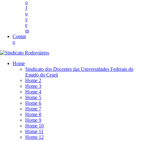
o
J
o
v
e
m
Contat
o
Home
Sindicato dos Docentes das Universidades Federais do
Estado do Ceará
Home 2
Home 3
Home 4
Home 5
Home 6
Home 7
Home 8
Home 9
Home 10
Home 11
Home 12