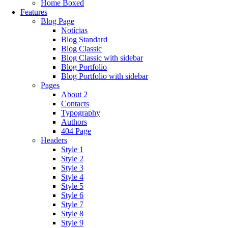
Home Boxed
Features
Blog Page
Notícias
Blog Standard
Blog Classic
Blog Classic with sidebar
Blog Portfolio
Blog Portfolio with sidebar
Pages
About 2
Contacts
Typography
Authors
404 Page
Headers
Style 1
Style 2
Style 3
Style 4
Style 5
Style 6
Style 7
Style 8
Style 9