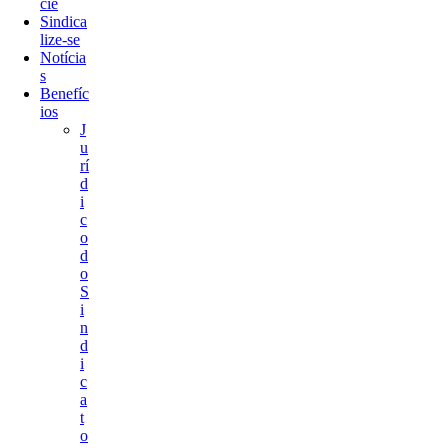
cie
Sindica
lize-se
Notícia
s
Benefíc
ios
J
u
rí
d
i
c
o
d
o
S
i
n
d
i
c
a
t
o