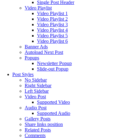
Single Post Header
Video Playlist
Video Playlist 1
Video Playlist 2
Video Playlist 3
Video Playlist 4
Video Playlist 5
Video Playlist 6
Banner Ads
Autoload Next Post
Popups
Newsletter Popup
Slide-out Popup
Post Styles
No Sidebar
Right Sidebar
Left Sidebar
Video Post
Supported Video
Audio Post
Supported Audio
Gallery Posts
Share links position
Related Posts
Comments