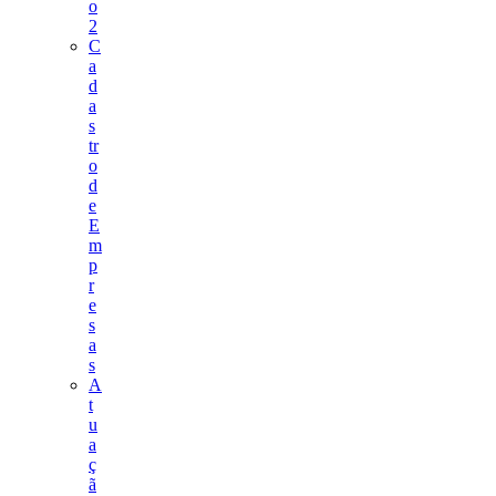
o
2
C
a
d
a
s
tr
o
d
e
E
m
p
r
e
s
a
s
A
t
u
a
ç
ã