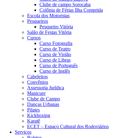
Clube de campo Sorocaba
Colônia de Férias Ilha Comprida
Escola dos Motoristas
Pesqueiros
Pesqueiro Vitória
Salão de Festas Vitória
Cursos
Curso Fotografia
Curso de Teatro
Curso de Violão
Curso de Libras
Curso de Português
Curso de Inglês
Cabeleiros
Convênios
Assessoria Jurídica
Manicure
Clube de Campo
Danças Urbanas
Pilates
Kickboxing
Karatê
ECET – Espaço Cultural dos Rodoviários
Serviços
Boletos