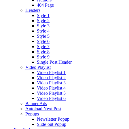
404 Page
Headers
Style 1
Style 2
Style 3
Style 4
Style 5
Style 6
Style 7
Style 8
Style 9
Single Post Header
Video Playlist
Video Playlist 1
Video Playlist 2
Video Playlist 3
Video Playlist 4
Video Playlist 5
Video Playlist 6
Banner Ads
Autoload Next Post
Popups
Newsletter Popup
Slide-out Popup