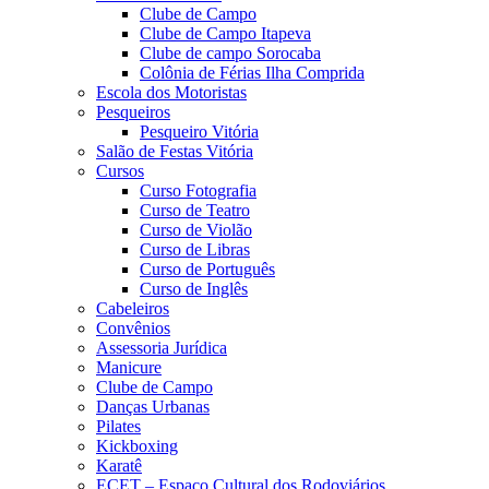
Clube de Campo
Clube de Campo Itapeva
Clube de campo Sorocaba
Colônia de Férias Ilha Comprida
Escola dos Motoristas
Pesqueiros
Pesqueiro Vitória
Salão de Festas Vitória
Cursos
Curso Fotografia
Curso de Teatro
Curso de Violão
Curso de Libras
Curso de Português
Curso de Inglês
Cabeleiros
Convênios
Assessoria Jurídica
Manicure
Clube de Campo
Danças Urbanas
Pilates
Kickboxing
Karatê
ECET – Espaço Cultural dos Rodoviários