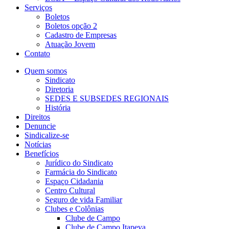
Serviços
Boletos
Boletos opção 2
Cadastro de Empresas
Atuação Jovem
Contato
Quem somos
Sindicato
Diretoria
SEDES E SUBSEDES REGIONAIS
História
Direitos
Denuncie
Sindicalize-se
Notícias
Benefícios
Jurídico do Sindicato
Farmácia do Sindicato
Espaço Cidadania
Centro Cultural
Seguro de vida Familiar
Clubes e Colônias
Clube de Campo
Clube de Campo Itapeva