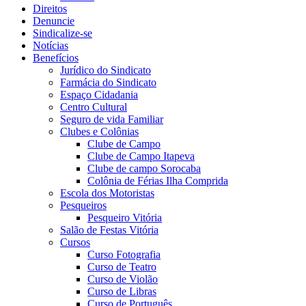
Direitos
Denuncie
Sindicalize-se
Notícias
Benefícios
Jurídico do Sindicato
Farmácia do Sindicato
Espaço Cidadania
Centro Cultural
Seguro de vida Familiar
Clubes e Colônias
Clube de Campo
Clube de Campo Itapeva
Clube de campo Sorocaba
Colônia de Férias Ilha Comprida
Escola dos Motoristas
Pesqueiros
Pesqueiro Vitória
Salão de Festas Vitória
Cursos
Curso Fotografia
Curso de Teatro
Curso de Violão
Curso de Libras
Curso de Português