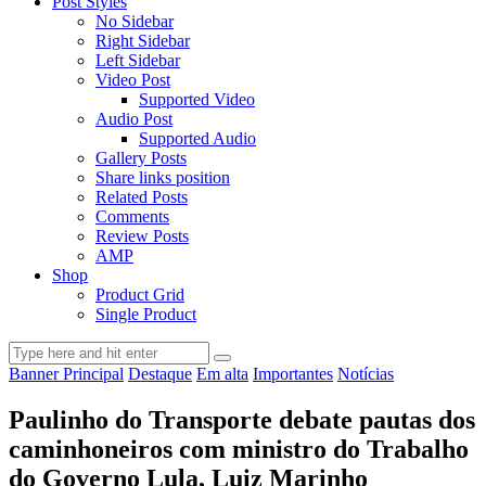
Post Styles
No Sidebar
Right Sidebar
Left Sidebar
Video Post
Supported Video
Audio Post
Supported Audio
Gallery Posts
Share links position
Related Posts
Comments
Review Posts
AMP
Shop
Product Grid
Single Product
Banner Principal
Destaque
Em alta
Importantes
Notícias
Paulinho do Transporte debate pautas dos
caminhoneiros com ministro do Trabalho
do Governo Lula, Luiz Marinho