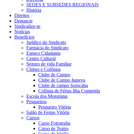
SEDES E SUBSEDES REGIONAIS
História
Direitos
Denuncie
Sindicalize-se
Notícias
Benefícios
Jurídico do Sindicato
Farmácia do Sindicato
Espaço Cidadania
Centro Cultural
Seguro de vida Familiar
Clubes e Colônias
Clube de Campo
Clube de Campo Itapeva
Clube de campo Sorocaba
Colônia de Férias Ilha Comprida
Escola dos Motoristas
Pesqueiros
Pesqueiro Vitória
Salão de Festas Vitória
Cursos
Curso Fotografia
Curso de Teatro
Curso de Violão