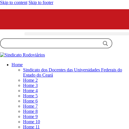
Skip to content
Skip to footer
Home
Sindicato dos Docentes das Universidades Federais do
Estado do Ceará
Home 2
Home 3
Home 4
Home 5
Home 6
Home 7
Home 8
Home 9
Home 10
Home 11