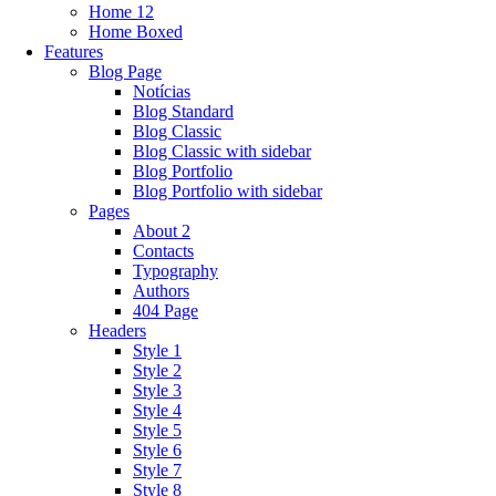
Home 12
Home Boxed
Features
Blog Page
Notícias
Blog Standard
Blog Classic
Blog Classic with sidebar
Blog Portfolio
Blog Portfolio with sidebar
Pages
About 2
Contacts
Typography
Authors
404 Page
Headers
Style 1
Style 2
Style 3
Style 4
Style 5
Style 6
Style 7
Style 8