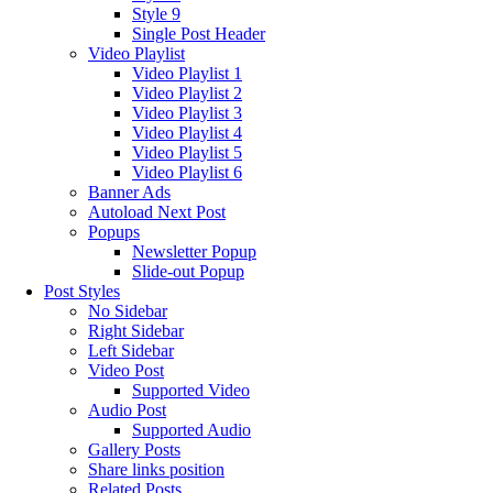
Style 9
Single Post Header
Video Playlist
Video Playlist 1
Video Playlist 2
Video Playlist 3
Video Playlist 4
Video Playlist 5
Video Playlist 6
Banner Ads
Autoload Next Post
Popups
Newsletter Popup
Slide-out Popup
Post Styles
No Sidebar
Right Sidebar
Left Sidebar
Video Post
Supported Video
Audio Post
Supported Audio
Gallery Posts
Share links position
Related Posts