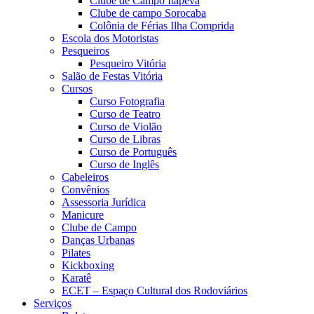
Clube de Campo Itapeva
Clube de campo Sorocaba
Colônia de Férias Ilha Comprida
Escola dos Motoristas
Pesqueiros
Pesqueiro Vitória
Salão de Festas Vitória
Cursos
Curso Fotografia
Curso de Teatro
Curso de Violão
Curso de Libras
Curso de Português
Curso de Inglês
Cabeleiros
Convênios
Assessoria Jurídica
Manicure
Clube de Campo
Danças Urbanas
Pilates
Kickboxing
Karatê
ECET – Espaço Cultural dos Rodoviários
Serviços