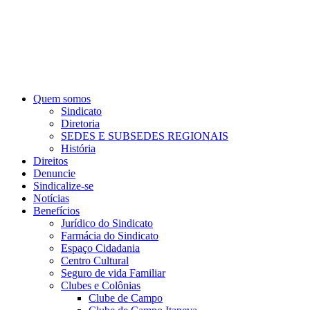
Quem somos
Sindicato
Diretoria
SEDES E SUBSEDES REGIONAIS
História
Direitos
Denuncie
Sindicalize-se
Notícias
Benefícios
Jurídico do Sindicato
Farmácia do Sindicato
Espaço Cidadania
Centro Cultural
Seguro de vida Familiar
Clubes e Colônias
Clube de Campo