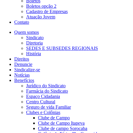
Boletos
Boletos opção 2
Cadastro de Empresas
Atuação Jovem
Contato
Quem somos
Sindicato
Diretoria
SEDES E SUBSEDES REGIONAIS
História
Direitos
Denuncie
Sindicalize-se
Notícias
Benefícios
Jurídico do Sindicato
Farmácia do Sindicato
Espaço Cidadania
Centro Cultural
Seguro de vida Familiar
Clubes e Colônias
Clube de Campo
Clube de Campo Itapeva
Clube de campo Sorocaba