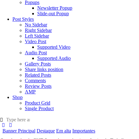
Popups
Newsletter Popup
Slide-out Popup
Post Styles
No Sidebar
Right Sidebar
Left Sidebar
Video Post
Supported Video
Audio Post
Supported Audio
Gallery Posts
Share links position
Related Posts
Comments
Review Posts
AMP
Shop
Product Grid
Single Product
Banner Principal
Destaque
Em alta
Importantes