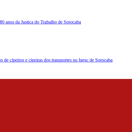
80 anos da Justiça do Trabalho de Sorocaba
de cipeiros e cipeiras dos transportes no Igesc de Sorocaba