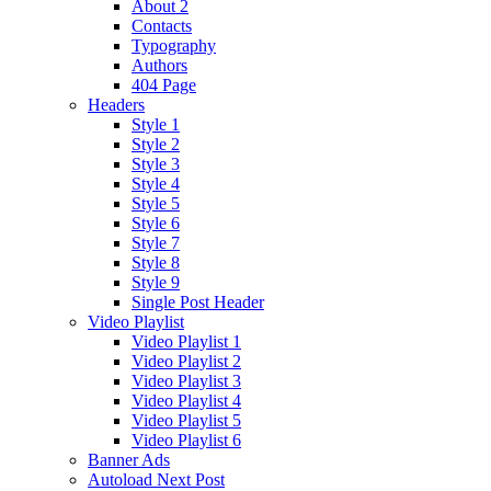
About 2
Contacts
Typography
Authors
404 Page
Headers
Style 1
Style 2
Style 3
Style 4
Style 5
Style 6
Style 7
Style 8
Style 9
Single Post Header
Video Playlist
Video Playlist 1
Video Playlist 2
Video Playlist 3
Video Playlist 4
Video Playlist 5
Video Playlist 6
Banner Ads
Autoload Next Post