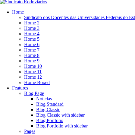
Home
Sindicato dos Docentes das Universidades Federais do Es
Home 2
Home 3
Home 4
Home 5
Home 6
Home 7
Home 8
Home 9
Home 10
Home 11
Home 12
Home Boxed
Features
Blog Page
Notícias
Blog Standard
Blog Classic
Blog Classic with sidebar
Blog Portfolio
Blog Portfolio with sidebar
Pages