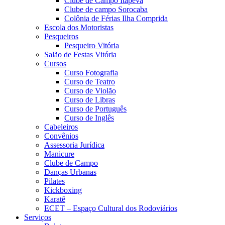
Clube de Campo Itapeva
Clube de campo Sorocaba
Colônia de Férias Ilha Comprida
Escola dos Motoristas
Pesqueiros
Pesqueiro Vitória
Salão de Festas Vitória
Cursos
Curso Fotografia
Curso de Teatro
Curso de Violão
Curso de Libras
Curso de Português
Curso de Inglês
Cabeleiros
Convênios
Assessoria Jurídica
Manicure
Clube de Campo
Danças Urbanas
Pilates
Kickboxing
Karatê
ECET – Espaço Cultural dos Rodoviários
Serviços