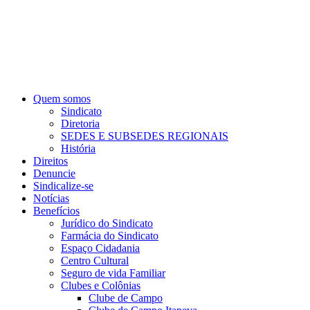
Quem somos
Sindicato
Diretoria
SEDES E SUBSEDES REGIONAIS
História
Direitos
Denuncie
Sindicalize-se
Notícias
Benefícios
Jurídico do Sindicato
Farmácia do Sindicato
Espaço Cidadania
Centro Cultural
Seguro de vida Familiar
Clubes e Colônias
Clube de Campo