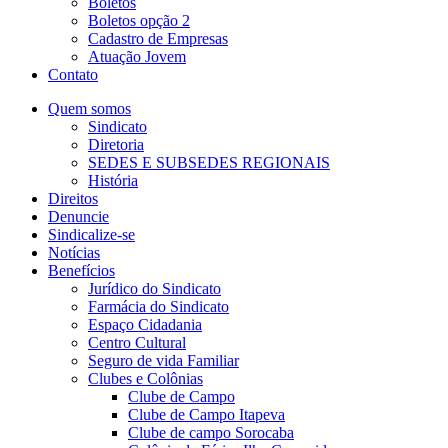
Boletos
Boletos opção 2
Cadastro de Empresas
Atuação Jovem
Contato
Quem somos
Sindicato
Diretoria
SEDES E SUBSEDES REGIONAIS
História
Direitos
Denuncie
Sindicalize-se
Notícias
Benefícios
Jurídico do Sindicato
Farmácia do Sindicato
Espaço Cidadania
Centro Cultural
Seguro de vida Familiar
Clubes e Colônias
Clube de Campo
Clube de Campo Itapeva
Clube de campo Sorocaba