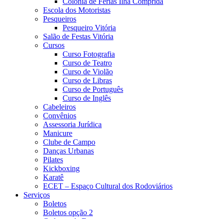
Colônia de Férias Ilha Comprida
Escola dos Motoristas
Pesqueiros
Pesqueiro Vitória
Salão de Festas Vitória
Cursos
Curso Fotografia
Curso de Teatro
Curso de Violão
Curso de Libras
Curso de Português
Curso de Inglês
Cabeleiros
Convênios
Assessoria Jurídica
Manicure
Clube de Campo
Danças Urbanas
Pilates
Kickboxing
Karatê
ECET – Espaço Cultural dos Rodoviários
Serviços
Boletos
Boletos opção 2