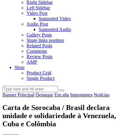
Right Sidebar
Left Sidebar
Video Post
Supported Video
Audio Post
Supported Audio
Gallery Posts
Share links position
Related Posts
Comments
Review Posts
AMP
Shop
Product Grid
Single Product
Banner Principal
Destaque
Em alta
Importantes
Notícias
Carta de Sorocaba / Brasil declara
unidade e solidariedade à Venezuela,
Cuba e Colômbia