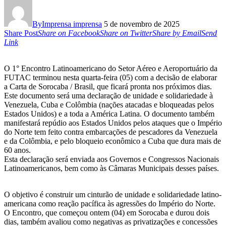
By
Imprensa imprensa
5 de novembro de 2025
Share Post
Share on Facebook
Share on Twitter
Share by Email
Send
Link
O 1° Encontro Latinoamericano do Setor Aéreo e Aeroportuário da
FUTAC terminou nesta quarta-feira (05) com a decisão de elaborar
a Carta de Sorocaba / Brasil, que ficará pronta nos próximos dias.
Este documento será uma declaração de unidade e solidariedade à
Venezuela, Cuba e Colômbia (nações atacadas e bloqueadas pelos
Estados Unidos) e a toda a América Latina. O documento também
manifestará repúdio aos Estados Unidos pelos ataques que o Império
do Norte tem feito contra embarcações de pescadores da Venezuela
e da Colômbia, e pelo bloqueio econômico a Cuba que dura mais de
60 anos.
Esta declaração será enviada aos Governos e Congressos Nacionais
Latinoamericanos, bem como às Câmaras Municipais desses países.
O objetivo é construir um cinturão de unidade e solidariedade latino-
americana como reação pacífica às agressões do Império do Norte.
O Encontro, que começou ontem (04) em Sorocaba e durou dois
dias, também avaliou como negativas as privatizações e concessões