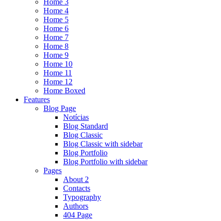
Home 3
Home 4
Home 5
Home 6
Home 7
Home 8
Home 9
Home 10
Home 11
Home 12
Home Boxed
Features
Blog Page
Notícias
Blog Standard
Blog Classic
Blog Classic with sidebar
Blog Portfolio
Blog Portfolio with sidebar
Pages
About 2
Contacts
Typography
Authors
404 Page