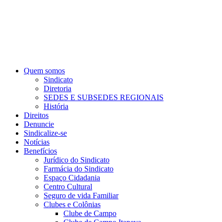
Quem somos
Sindicato
Diretoria
SEDES E SUBSEDES REGIONAIS
História
Direitos
Denuncie
Sindicalize-se
Notícias
Benefícios
Jurídico do Sindicato
Farmácia do Sindicato
Espaço Cidadania
Centro Cultural
Seguro de vida Familiar
Clubes e Colônias
Clube de Campo