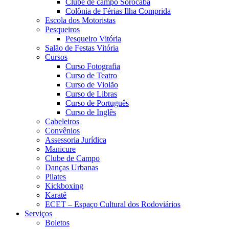
Clube de campo Sorocaba
Colônia de Férias Ilha Comprida
Escola dos Motoristas
Pesqueiros
Pesqueiro Vitória
Salão de Festas Vitória
Cursos
Curso Fotografia
Curso de Teatro
Curso de Violão
Curso de Libras
Curso de Português
Curso de Inglês
Cabeleiros
Convênios
Assessoria Jurídica
Manicure
Clube de Campo
Danças Urbanas
Pilates
Kickboxing
Karatê
ECET – Espaço Cultural dos Rodoviários
Serviços
Boletos