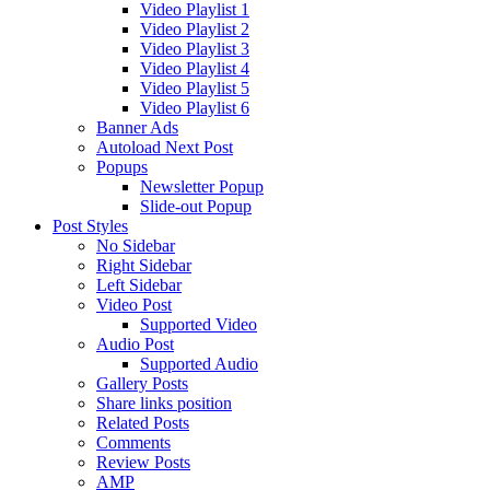
Video Playlist 1
Video Playlist 2
Video Playlist 3
Video Playlist 4
Video Playlist 5
Video Playlist 6
Banner Ads
Autoload Next Post
Popups
Newsletter Popup
Slide-out Popup
Post Styles
No Sidebar
Right Sidebar
Left Sidebar
Video Post
Supported Video
Audio Post
Supported Audio
Gallery Posts
Share links position
Related Posts
Comments
Review Posts
AMP