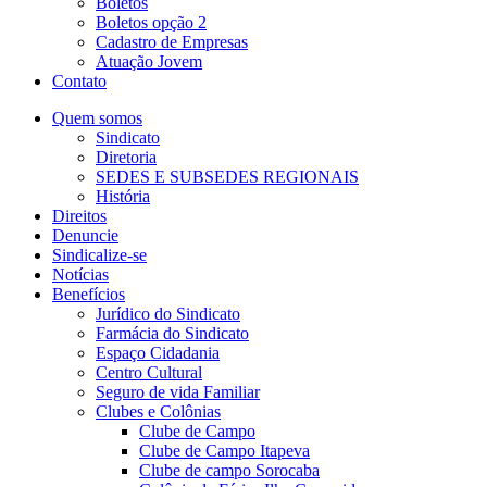
Boletos
Boletos opção 2
Cadastro de Empresas
Atuação Jovem
Contato
Quem somos
Sindicato
Diretoria
SEDES E SUBSEDES REGIONAIS
História
Direitos
Denuncie
Sindicalize-se
Notícias
Benefícios
Jurídico do Sindicato
Farmácia do Sindicato
Espaço Cidadania
Centro Cultural
Seguro de vida Familiar
Clubes e Colônias
Clube de Campo
Clube de Campo Itapeva
Clube de campo Sorocaba