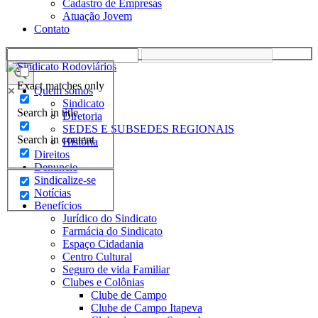
Cadastro de Empresas
Atuação Jovem
Contato
Exact matches only
Quem somos
Sindicato
Search in title
Diretoria
SEDES E SUBSEDES REGIONAIS
Search in content
História
Direitos
Denuncie
Sindicalize-se
Notícias
Benefícios
Jurídico do Sindicato
Farmácia do Sindicato
Espaço Cidadania
Centro Cultural
Seguro de vida Familiar
Clubes e Colônias
Clube de Campo
Clube de Campo Itapeva