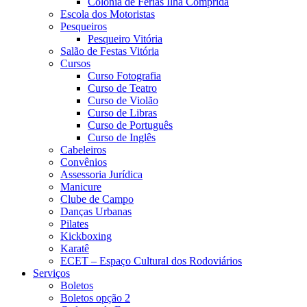
Colônia de Férias Ilha Comprida
Escola dos Motoristas
Pesqueiros
Pesqueiro Vitória
Salão de Festas Vitória
Cursos
Curso Fotografia
Curso de Teatro
Curso de Violão
Curso de Libras
Curso de Português
Curso de Inglês
Cabeleiros
Convênios
Assessoria Jurídica
Manicure
Clube de Campo
Danças Urbanas
Pilates
Kickboxing
Karatê
ECET – Espaço Cultural dos Rodoviários
Serviços
Boletos
Boletos opção 2