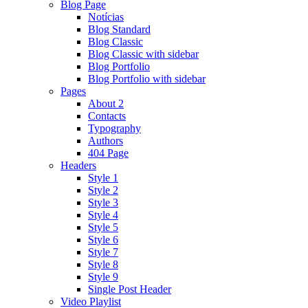
Blog Page
Notícias
Blog Standard
Blog Classic
Blog Classic with sidebar
Blog Portfolio
Blog Portfolio with sidebar
Pages
About 2
Contacts
Typography
Authors
404 Page
Headers
Style 1
Style 2
Style 3
Style 4
Style 5
Style 6
Style 7
Style 8
Style 9
Single Post Header
Video Playlist