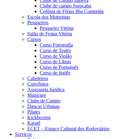
Clube de Campo Itapeva
Clube de campo Sorocaba
Colônia de Férias Ilha Comprida
Escola dos Motoristas
Pesqueiros
Pesqueiro Vitória
Salão de Festas Vitória
Cursos
Curso Fotografia
Curso de Teatro
Curso de Violão
Curso de Libras
Curso de Português
Curso de Inglês
Cabeleiros
Convênios
Assessoria Jurídica
Manicure
Clube de Campo
Danças Urbanas
Pilates
Kickboxing
Karatê
ECET – Espaço Cultural dos Rodoviários
Serviços