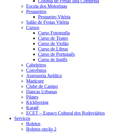
Colônia de Férias Ilha Comprida
Escola dos Motoristas
Pesqueiros
Pesqueiro Vitória
Salão de Festas Vitória
Cursos
Curso Fotografia
Curso de Teatro
Curso de Violão
Curso de Libras
Curso de Português
Curso de Inglês
Cabeleiros
Convênios
Assessoria Jurídica
Manicure
Clube de Campo
Danças Urbanas
Pilates
Kickboxing
Karatê
ECET – Espaço Cultural dos Rodoviários
Serviços
Boletos
Boletos opção 2