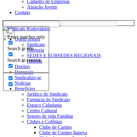
Cadastro de Empresas
Atuação Jovem
Contato
Exact matches only
Quem somos
Sindicato
Search in title
Diretoria
SEDES E SUBSEDES REGIONAIS
Search in content
História
Direitos
Denuncie
Sindicalize-se
Notícias
Benefícios
Jurídico do Sindicato
Farmácia do Sindicato
Espaço Cidadania
Centro Cultural
Seguro de vida Familiar
Clubes e Colônias
Clube de Campo
Clube de Campo Itapeva