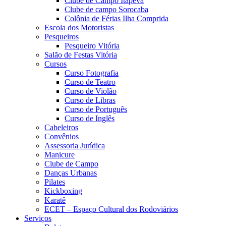
Clube de Campo Itapeva
Clube de campo Sorocaba
Colônia de Férias Ilha Comprida
Escola dos Motoristas
Pesqueiros
Pesqueiro Vitória
Salão de Festas Vitória
Cursos
Curso Fotografia
Curso de Teatro
Curso de Violão
Curso de Libras
Curso de Português
Curso de Inglês
Cabeleiros
Convênios
Assessoria Jurídica
Manicure
Clube de Campo
Danças Urbanas
Pilates
Kickboxing
Karatê
ECET – Espaço Cultural dos Rodoviários
Serviços